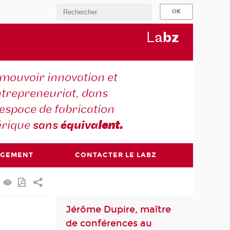
L
a
b
z
mouvoir innovation et
trepreneuriat, dans
espace de fabrication
rique
sans
équiva
lent.
AGEMENT
CONTACTER LE LABZ
Jérôme Dupire, maître
de conférences au