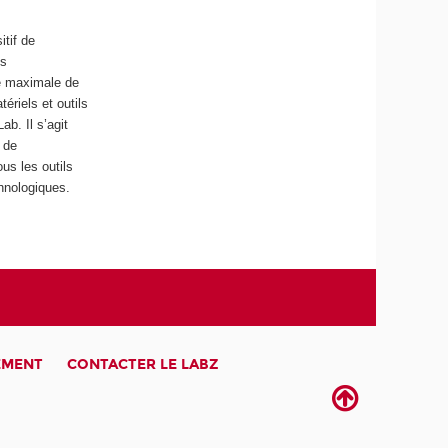
tif de
ts
té maximale de
ériels et outils
b. Il s’agit
 de
us les outils
chnologiques.
EMENT
CONTACTER LE LABZ