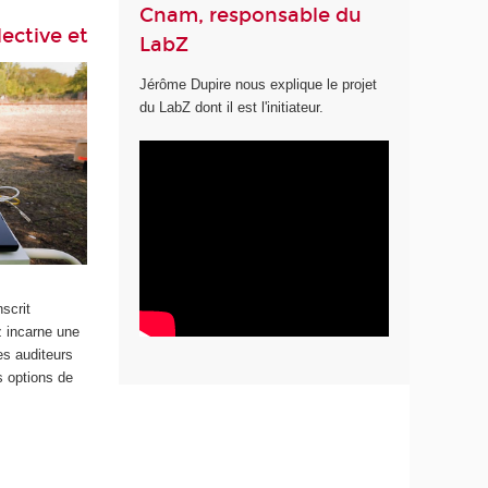
Cnam, responsable du
lective et
LabZ
Jérôme Dupire nous explique le projet
du LabZ dont il est l'initiateur.
scrit
z incarne une
es auditeurs
s options de