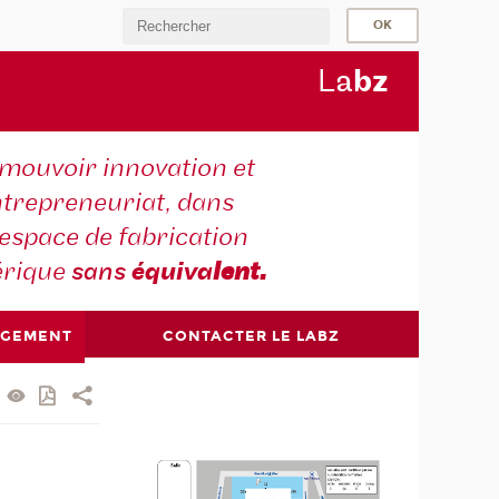
L
a
b
z
mouvoir innovation et
trepreneuriat, dans
espace de fabrication
rique
sans
équiva
lent.
AGEMENT
CONTACTER LE LABZ