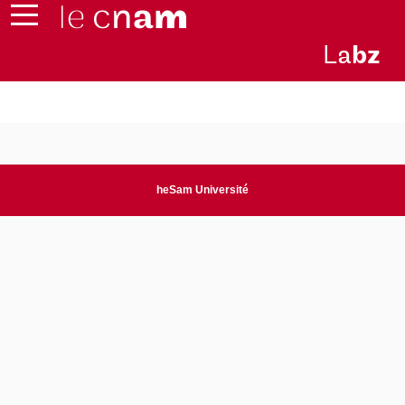
L
a
b
z
heSam Université